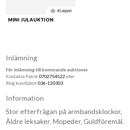
45 objekt
MINI JULAUKTION
Inlämning
För inlämning till kommande auktioner
Kontakta Patrik
0702754522
eller
Ring kundtjänst
036-120303
Information
Stor efterfrågan på armbandsklockor,
Äldre leksaker, Mopeder, Guldföremål.