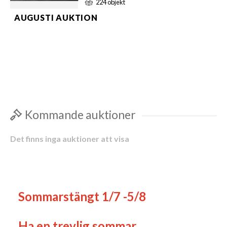
224 objekt
AUGUSTI AUKTION
Helt nya saker från logistikföretagen.
Samt äldre skolplanscher Visning
Lördag 8/8 mellan kl. 10-13.00
Barrsätragatan 22 Hovslätt
Kommande auktioner
Det finns inga auktioner att visa
Sommarstängt 1/7 -5/8
Ha en trevlig sommar.