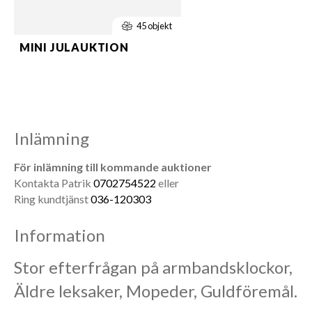
45 objekt
MINI JULAUKTION
Inlämning
För inlämning till kommande auktioner
Kontakta Patrik
0702754522
eller
Ring kundtjänst
036-120303
Information
Stor efterfrågan på armbandsklockor,
Äldre leksaker, Mopeder, Guldföremål.