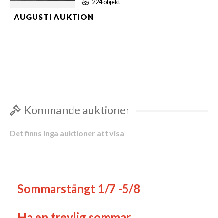
224 objekt
AUGUSTI AUKTION
Helt nya saker från logistikföretagen.
Samt äldre skolplanscher Visning
Lördag 8/8 mellan kl. 10-13.00
Barrsätragatan 22 Hovslätt
Kommande auktioner
Det finns inga auktioner att visa
Sommarstängt 1/7 -5/8
Ha en trevlig sommar.