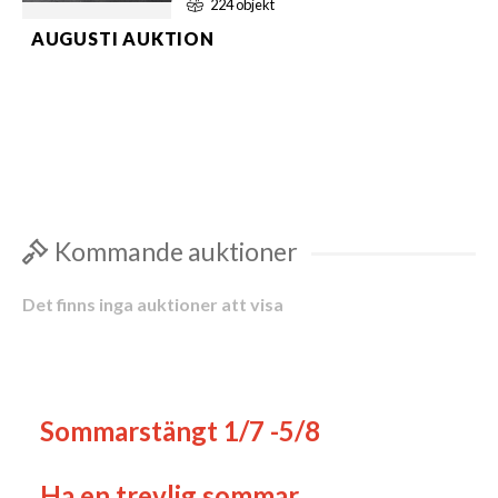
224 objekt
AUGUSTI AUKTION
Helt nya saker från logistikföretagen.
Samt äldre skolplanscher Visning
Lördag 8/8 mellan kl. 10-13.00
Barrsätragatan 22 Hovslätt
Kommande auktioner
Det finns inga auktioner att visa
Sommarstängt 1/7 -5/8
Ha en trevlig sommar.