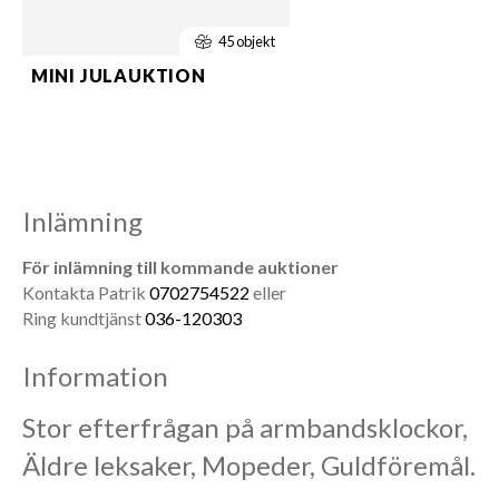
45 objekt
MINI JULAUKTION
Inlämning
För inlämning till kommande auktioner
Kontakta Patrik
0702754522
eller
Ring kundtjänst
036-120303
Information
Stor efterfrågan på armbandsklockor,
Äldre leksaker, Mopeder, Guldföremål.