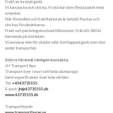
Frakt av inropat gods.
Vi kan packa och skicka. Vi skickar dom flesta paket med
schenker.
När föremålen och fraktfakturan är betald. Packas och
skickas försändelserna.
Frakt och packningskostnad tillkommer. Från 60-300 kr
beroende på storleken.
Vi ansvarar inte för skador eller borttappad gods som sker
under transporten.
Större föremål vänligen kontakta:
JH Transport Aps
Transport över i stort sett hela västeuropa
Samt exportfrakter över hela världen
Tel:
+4543735555
E-post:
jh@43735555.dk
www.43735555.dk
Transportbyrån
www.transportbyran.se