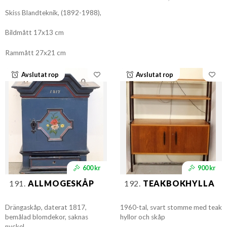
Skiss Blandteknik, (1892-1988),
Bildmått 17x13 cm
Rammått 27x21 cm
Avslutat rop
Avslutat rop
600 kr
900 kr
191.
ALLMOGESKÅP
192.
TEAKBOKHYLLA
Drängaskåp, daterat 1817,
1960-tal, svart stomme med teak
bemålad blomdekor, saknas
hyllor och skåp
nyckel