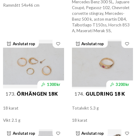
Mercedes Benz 300 SL, Jaguare
Rammått 54x46 cm
Coupé, Pegasoz-102, Chevrolet
corvette stingray, Mercedes-
Benz 500 k, aston martin DB4,
Talbotlago T150ss, Horsch 853
A, Maserati Merak SS,
Avslutat rop
Avslutat rop
1 300 kr
3 200 kr
173.
ÖRHÄNGEN 18K
174.
GULDRING 18 K
18 karat
Totalvikt 5.3 g
Vikt 2.1 g
18 karat
Avslutat rop
Avslutat rop