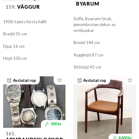
BYARUM
159.
VÄGGUR
Soffa, Byarums bruk,
1900-talets första hälft
genombruten dekor av
ormbunkar
Bredd 35 cm
Bredd 144 cm
Djup 16 cm
Rygghöjd 87 cm
Höjd 100 cm
Sitthöjd 42 cm
Avslutat rop
Avslutat rop
300 kr
161.
4 600 kr