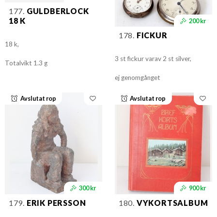
177.
GULDBERLOCK
18 K
200 kr
178.
FICKUR
18 k,
3 st fickur varav 2 st silver,
Totalvikt 1.3 g
ej genomgånget
Avslutat rop
Avslutat rop
300 kr
900 kr
179.
ERIK PERSSON
180.
VYKORTSALBUM