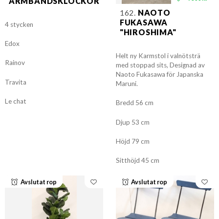
ARMBANDSKLOCKOR
162.
NAOTO
FUKASAWA
4 stycken
"HIROSHIMA"
Edox
Helt ny Karmstol i valnötsträ
Rainov
med stoppad sits, Designad av
Naoto Fukasawa för Japanska
Travita
Maruni.
Le chat
Bredd 56 cm
Djup 53 cm
Höjd 79 cm
Sitthöjd 45 cm
Avslutat rop
Avslutat rop