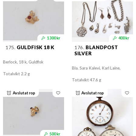
1 300 kr
400 kr
175.
GULDFISK 18 K
176.
BLANDPOST
SILVER
Berlock, 18 k, Guldfisk
Bla. Sara Kalevi, Karl Laine,
Totalvikt 2.2 g
Totalvikt 47.6 g
Avslutat rop
Avslutat rop
500 kr