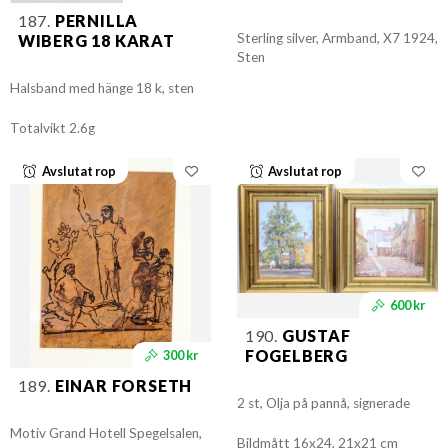
187.
PERNILLA
Sterling silver, Armband, X7 1924,
WIBERG 18 KARAT
Sten
Halsband med hänge 18 k, sten
Totalvikt 2.6g
Avslutat rop
Avslutat rop
600 kr
190.
GUSTAF
FOGELBERG
300 kr
189.
EINAR FORSETH
2 st, Olja på pannå, signerade
Motiv Grand Hotell Spegelsalen,
Bildmått 16x24, 21x21 cm