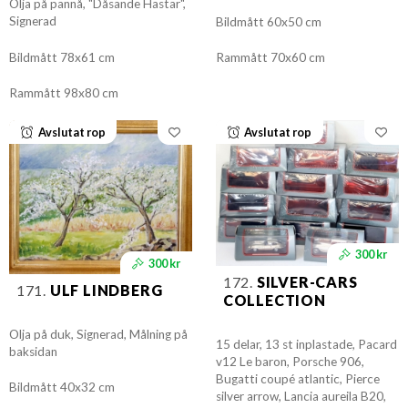
Olja på pannå, "Dåsande Hästar",
Signerad
Bildmått 60x50 cm
Bildmått 78x61 cm
Rammått 70x60 cm
Rammått 98x80 cm
Avslutat rop
Avslutat rop
300 kr
300 kr
172.
SILVER-CARS
171.
ULF LINDBERG
COLLECTION
Olja på duk, Signerad, Målning på
15 delar, 13 st inplastade, Pacard
baksidan
v12 Le baron, Porsche 906,
Bugatti coupé atlantic, Pierce
Bildmått 40x32 cm
silver arrow, Lancia aureila B20,