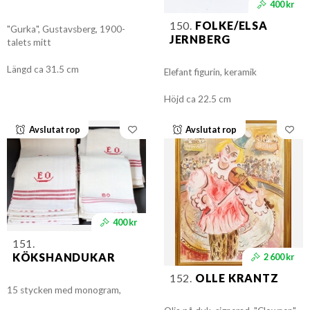
400 kr
150.
FOLKE/ELSA
"Gurka", Gustavsberg, 1900-
JERNBERG
talets mitt
Längd ca 31.5 cm
Elefant figurin, keramik
Höjd ca 22.5 cm
Avslutat rop
Avslutat rop
400 kr
151.
KÖKSHANDUKAR
2 600 kr
152.
OLLE KRANTZ
15 stycken med monogram,