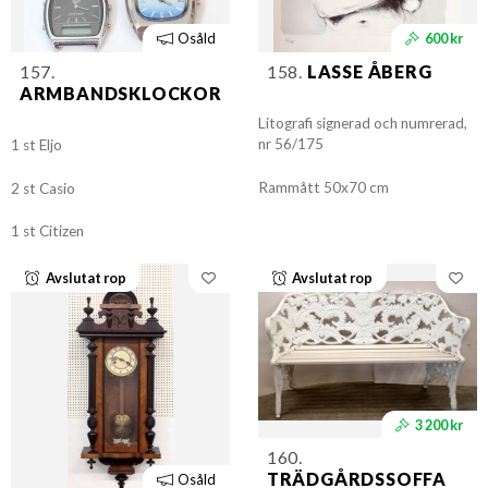
Osåld
600 kr
157.
158.
LASSE ÅBERG
ARMBANDSKLOCKOR
Litografi signerad och numrerad,
nr 56/175
1 st Eljo
Rammått 50x70 cm
2 st Casio
1 st Citizen
Avslutat rop
Avslutat rop
3 200 kr
160.
TRÄDGÅRDSSOFFA
Osåld