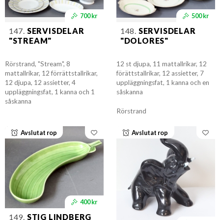
700 kr
500 kr
147.
SERVISDELAR
148.
SERVISDELAR
"STREAM"
"DOLORES"
Rörstrand, "Stream", 8
12 st djupa, 11 mattallrikar, 12
mattallrikar, 12 förrättstallrikar,
förättstallrikar, 12 assietter, 7
12 djupa, 12 assietter, 4
uppläggningsfat, 1 kanna och en
uppläggningsfat, 1 kanna och 1
såskanna
såskanna
Rörstrand
Avslutat rop
Avslutat rop
400 kr
149.
STIG LINDBERG