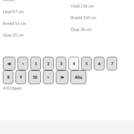
Höjd 136 cm
Höjd 67 cm
Bredd 105 cm
Bredd 55 cm
Djup 36 cm
Djup 25 cm
≪
<
1
2
3
4
5
6
7
8
9
10
>
≫
Alla
470 Objekt