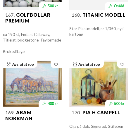
500 kr
Osåld
167.
GOLFBOLLAR
168.
TITANIC MODELL
PREMIUM
Stor Plastmodell, nr 1/350, ny i
kartong
ca 190 st, Endast Callaway,
Titleist, bridgestone, Taylormade
Bruksslitage
Avslutat rop
Avslutat rop
400 kr
500 kr
169.
ARAM
170.
PIA H CAMPELL
NORRMAN
Olja på duk, Signerad, Stilleben