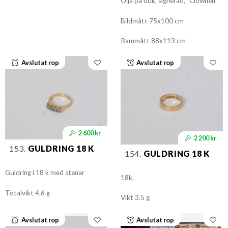
Olja på duk, signerad, "Clownen"
Bildmått 75x100 cm
Rammått 88x113 cm
Avslutat rop
Avslutat rop
2 600 kr
2 200 kr
153.
GULDRING 18 K
154.
GULDRING 18 K
Guldring i 18 k med stenar
18k,
Totalvikt 4.6 g
Vikt 3.5 g
Avslutat rop
Avslutat rop