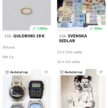
1 300 kr
300 kr
155.
GULDRING 18 K
156.
SVENSKA
SEDLAR
18 karat
13 st 10 kr sedlar
Vikt 2 g
32 st 5 kr sedlar
Avslutat rop
Avslutat rop