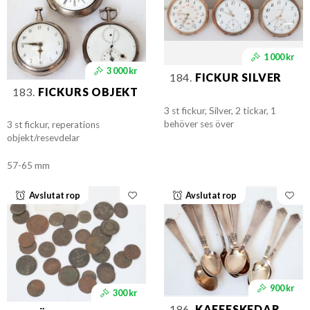
1 000 kr
3 000 kr
184.
FICKUR SILVER
183.
FICKURS OBJEKT
3 st fickur, Silver, 2 tickar, 1
behöver ses över
3 st fickur, reperations
objekt/resevdelar
57-65 mm
Avslutat rop
Avslutat rop
900 kr
300 kr
186.
KAFFESKEDAR