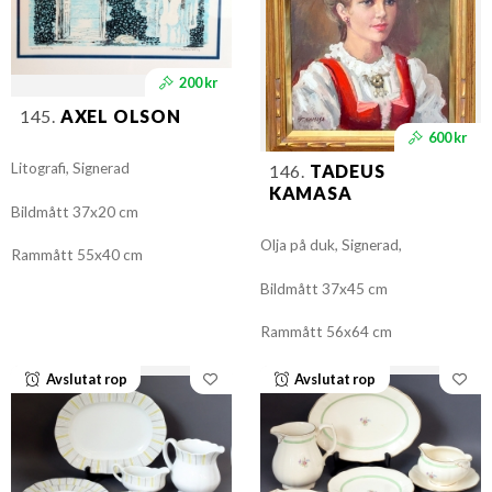
200 kr
145.
AXEL OLSON
600 kr
Litografi, Signerad
146.
TADEUS
KAMASA
Bildmått 37x20 cm
Olja på duk, Signerad,
Rammått 55x40 cm
Bildmått 37x45 cm
Rammått 56x64 cm
Avslutat rop
Avslutat rop