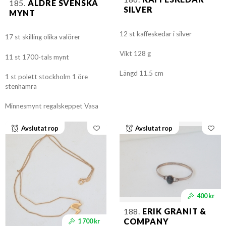
185.
ÄLDRE SVENSKA
SILVER
MYNT
12 st kaffeskedar i silver
17 st skilling olika valörer
Vikt 128 g
11 st 1700-tals mynt
Längd 11.5 cm
1 st polett stockholm 1 öre
stenhamra
Minnesmynt regalskeppet Vasa
Avslutat rop
Avslutat rop
400 kr
188.
ERIK GRANIT &
COMPANY
1 700 kr