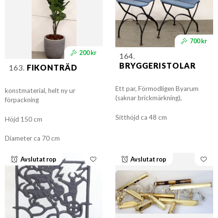
700 kr
200 kr
164.
BRYGGERISTOLAR
163.
FIKONTRÄD
Ett par, Förmodligen Byarum
konstmaterial, helt ny ur
(saknar brickmärkning),
förpackning
Sitthöjd ca 48 cm
Höjd 150 cm
Diameter ca 70 cm
Avslutat rop
Avslutat rop