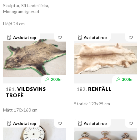
Skulptur, Sittande flicka,
Monogramsignerad
Höjd 24 cm
Avslutat rop
Avslutat rop
200 kr
300 kr
181.
VILDSVINS
182.
RENFÄLL
TROFÈ
Storlek 123x95 cm
Mått 170x160 cm
Avslutat rop
Avslutat rop