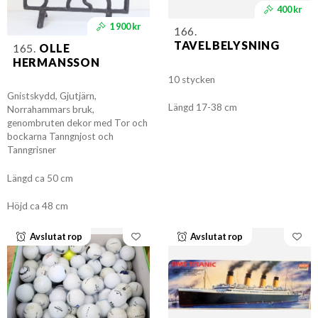
400 kr
1 900 kr
166.
TAVELBELYSNING
165.
OLLE
HERMANSSON
10 stycken
Gnistskydd, Gjutjärn,
Längd 17-38 cm
Norrahammars bruk,
genombruten dekor med Tor och
bockarna Tanngnjost och
Tanngrisner
Längd ca 50 cm
Höjd ca 48 cm
Avslutat rop
Avslutat rop