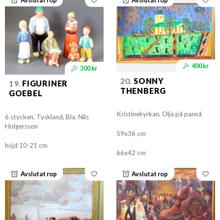
400 kr
300 kr
20.
SONNY
19.
FIGURINER
THENBERG
GOEBEL
Kristinekyrkan, Olja på pannå
6 stycken, Tyskland, Bla. Nils
Holgersson
59x36 cm
höjd 10-21 cm
66x42 cm
Avslutat rop
Avslutat rop