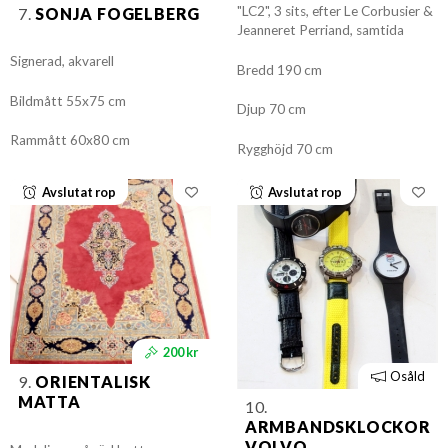
"LC2", 3 sits, efter Le Corbusier &
7.
SONJA FOGELBERG
Jeanneret Perriand, samtida
Signerad, akvarell
Bredd 190 cm
Bildmått 55x75 cm
Djup 70 cm
Rammått 60x80 cm
Rygghöjd 70 cm
Avslutat rop
Avslutat rop
200 kr
Osåld
9.
ORIENTALISK
MATTA
10.
ARMBANDSKLOCKOR
VOLVO