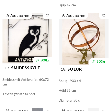
Djup 42 cm
Avslutat rop
Avslutat rop
500 kr
500 kr
17.
SMIDESSKYLT
18.
SOLUR
Smidesskylt Antikvariat, 60x72
Solur, 1900-tal
cm
Höjd 86 cm
Texten går att ta bort
Diameter 50 cm
Avslutat rop
Avslutat rop