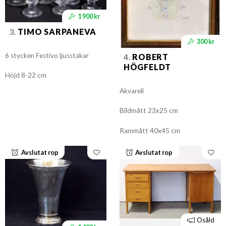
1 900 kr
3.
TIMO SARPANEVA
300 kr
6 stycken Festivo ljusstakar
4.
ROBERT
HÖGFELDT
Höjd 8-22 cm
Akvarell
Bildmått 23x25 cm
Rammått 40x45 cm
Avslutat rop
Avslutat rop
Osåld