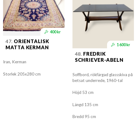
400 kr
47.
ORIENTALISK
1 600 kr
MATTA KERMAN
48.
FREDRIK
SCHRIEVER-ABELN
Iran, Kerman
Storlek 205x280 cm
Soffbord, rökfärgad glassskiva på
betsat underrede, 1960-tal
Höjd 53 cm
Längd 135 cm
Bredd 95 cm