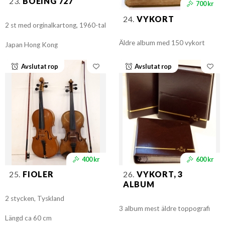
23.
BOEING 727
700 kr
24.
VYKORT
2 st med orginalkartong, 1960-tal
Äldre album med 150 vykort
Japan Hong Kong
Avslutat rop
Avslutat rop
400 kr
600 kr
25.
FIOLER
26.
VYKORT, 3
ALBUM
2 stycken, Tyskland
3 album mest äldre toppografi
Längd ca 60 cm