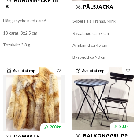
35.
HÄNGSMYCKE 18
K
36.
PÄLSJACKA
Hängsmycke med camé
Sobel Päls Tranås, Mink
18 karat, 3x2,5 cm
Rygglängd ca 57 cm
Totalvikt 3,8 g
Armlängd ca 45 cm
Bystvidd ca 90 cm
Avslutat rop
Avslutat rop
200 kr
200 kr
38.
BALKONGGRUPP
37.
DAMPÄLS