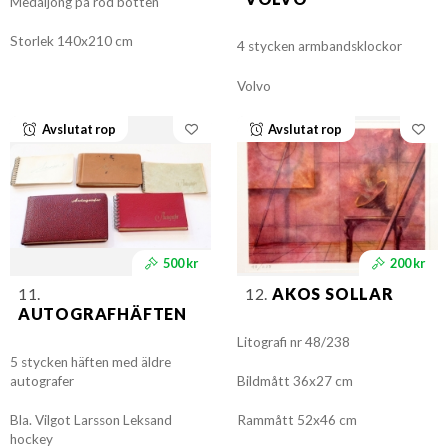
Medaljong på röd botten
Storlek 140x210 cm
4 stycken armbandsklockor
Volvo
Avslutat rop
Avslutat rop
500 kr
200 kr
11.
12.
AKOS SOLLAR
AUTOGRAFHÄFTEN
Litografi nr 48/238
5 stycken häften med äldre
autografer
Bildmått 36x27 cm
Bla. Vilgot Larsson Leksand
Rammått 52x46 cm
hockey