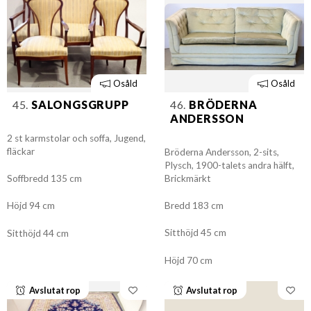
Osåld
Osåld
45.
SALONGSGRUPP
46.
BRÖDERNA
ANDERSSON
2 st karmstolar och soffa, Jugend,
fläckar
Bröderna Andersson, 2-sits,
Plysch, 1900-talets andra hälft,
Brickmärkt
Soffbredd 135 cm
Bredd 183 cm
Höjd 94 cm
Sitthöjd 45 cm
Sitthöjd 44 cm
Höjd 70 cm
Avslutat rop
Avslutat rop