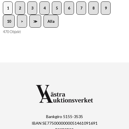
1
2
3
4
5
6
7
8
9
10
>
≫
Alla
470 Objekt
Bankgiro 5155-3535
IBAN SE7750000000051461091691