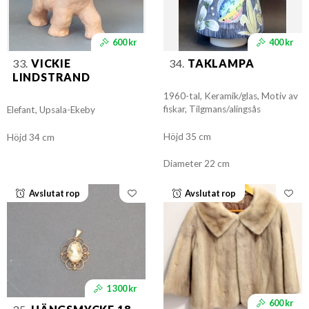
600 kr
400 kr
33.
VICKIE
34.
TAKLAMPA
LINDSTRAND
1960-tal, Keramik/glas, Motiv av
fiskar, Tilgmans/alingsås
Elefant, Upsala-Ekeby
Höjd 35 cm
Höjd 34 cm
Diameter 22 cm
Avslutat rop
Avslutat rop
1 300 kr
600 kr