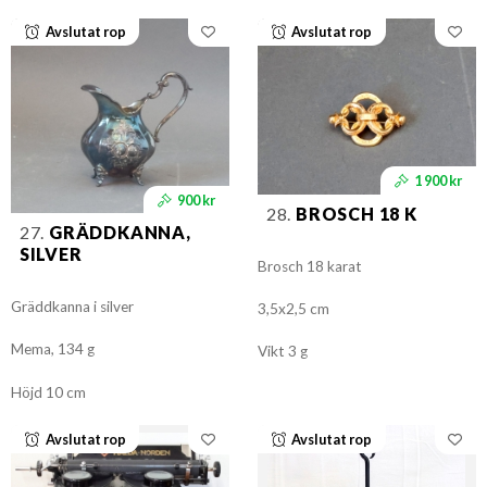
Avslutat rop
Avslutat rop
1 900 kr
900 kr
28.
BROSCH 18 K
27.
GRÄDDKANNA,
SILVER
Brosch 18 karat
Gräddkanna i silver
3,5x2,5 cm
Mema, 134 g
Vikt 3 g
Höjd 10 cm
Avslutat rop
Avslutat rop