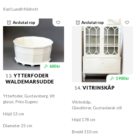
Karl Lundh friidrott
Avslutat rop
Avslutat rop
600 kr
13.
YTTERFODER
1 900 kr
WALDEMARSUDDE
14.
VITRINSKÅP
Ytterfoder, Gustavsberg, Vit
glasyr, Prins Eugens
Vitrinskåp,
Glasdörrar, Gustaviansk stil
Höjd 13 cm
Höjd 178 cm
Diameter 25 cm
Bredd 110 cm