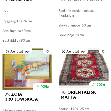
Stol och bord, bemålad,
Räv,
ihopfällbar
Rygglängd ca 74 cm
Bordsdiameter 60 cm
Armlängd ca 60 cm
Bordshöjd 70 cm
Bystvidd ca 90 cm
Avslutat rop
Avslutat rop
200 kr
400 kr
40.
ORIENTALISK
39.
ZOIA
MATTA
KRUKOWSKAJA
Storlek 190x125 cm
Olja på pannå, signerad