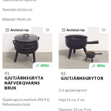
Rammått 65x56 cm
Bildmått 54x45 cm
Avslutat rop
Avslutat rop
600 kr
400 kr
41.
42.
GJUTJÄRNSGRYTA
GJUTJÄRNSGRYTOR
NÄFVERQVARNS
BRUK
2 st gjurjärnsgrytor
Gjujärnsgryta med lock, NQ 4 K,
Höjd 21 cm, 9 cm
Näfverqvarns bruk
Diameter 23 cm, 9 cm