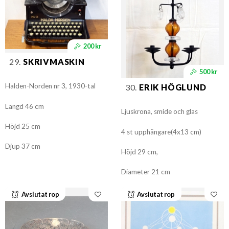
200 kr
29.
SKRIVMASKIN
500 kr
Halden-Norden nr 3, 1930-tal
30.
ERIK HÖGLUND
Längd 46 cm
Ljuskrona, smide och glas
Höjd 25 cm
4 st upphängare(4x13 cm)
Djup 37 cm
Höjd 29 cm,
Diameter 21 cm
Avslutat rop
Avslutat rop