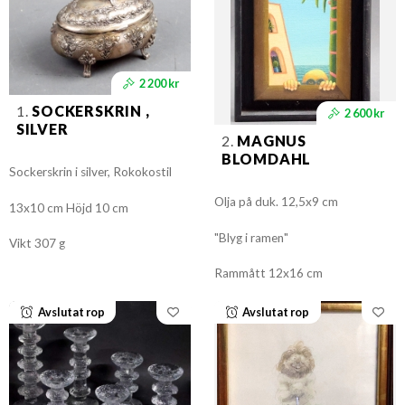
2 200 kr
1.
SOCKERSKRIN ,
2 600 kr
SILVER
2.
MAGNUS
BLOMDAHL
Sockerskrin i silver, Rokokostil
Olja på duk. 12,5x9 cm
13x10 cm Höjd 10 cm
"Blyg i ramen"
Vikt 307 g
Rammått 12x16 cm
Avslutat rop
Avslutat rop