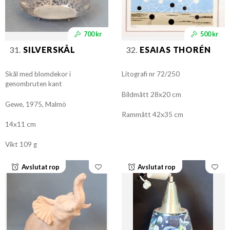
700 kr
500 kr
31.
SILVERSKÅL
32.
ESAIAS THORÉN
Skål med blomdekor i
Litografi nr 72/250
genombruten kant
Bildmått 28x20 cm
Gewe, 1975, Malmö
Rammått 42x35 cm
14x11 cm
Vikt 109 g
Avslutat rop
Avslutat rop