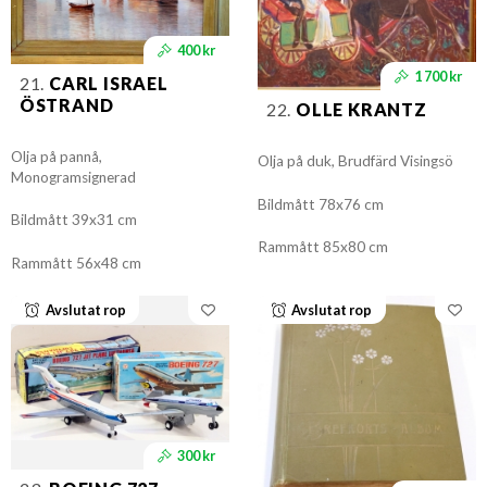
400 kr
1 700 kr
21.
CARL ISRAEL
ÖSTRAND
22.
OLLE KRANTZ
Olja på pannå,
Olja på duk, Brudfärd Visingsö
Monogramsignerad
Bildmått 78x76 cm
Bildmått 39x31 cm
Rammått 85x80 cm
Rammått 56x48 cm
Avslutat rop
Avslutat rop
300 kr