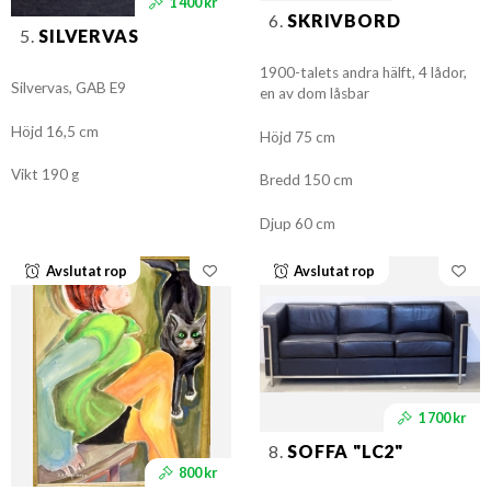
1 400 kr
6.
SKRIVBORD
5.
SILVERVAS
1900-talets andra hälft, 4 lådor,
Silvervas, GAB E9
en av dom låsbar
Höjd 16,5 cm
Höjd 75 cm
Vikt 190 g
Bredd 150 cm
Djup 60 cm
Avslutat rop
Avslutat rop
1 700 kr
8.
SOFFA "LC2"
800 kr