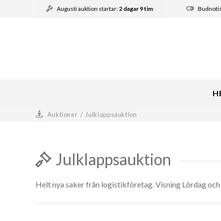
Augusti auktion startar:
2 dagar 9 tim
Budnoti
H
Auktioner
/
Julklappsauktion
Julklappsauktion
Helt nya saker från logistikföretag. Visning Lördag oc