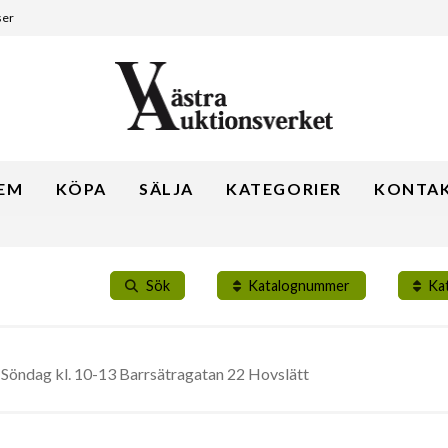
ser
EM
KÖPA
SÄLJA
KATEGORIER
KONTA
Sök
Katalognummer
Ka
h Söndag kl. 10-13 Barrsätragatan 22 Hovslätt