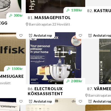
1 300 kr
82.
KASTRU
300 kr
81.
MASSAGEPISTOL
EGG
Barrsätragatan 22 Hovslätt
Avslutat rop
Avslutat ro
1 500 kr
AMMSUGARE
2 000 kr
ovslätt
86.
ELECTROLUX
87.
VÄRMEE
KÖKSASSISTENT
Barrsätragatan
Avslutat rop
Avslutat ro