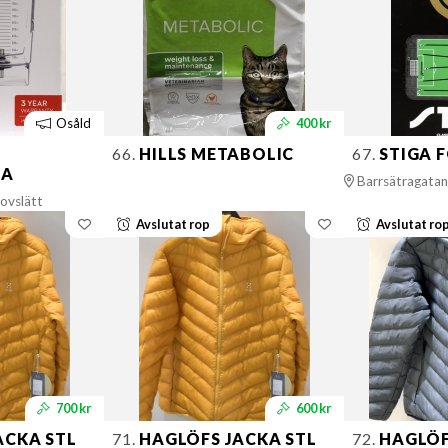
Osåld
400 kr
66.
HILLS METABOLIC
67.
STIGA 
NA
Barrsätragatan
ovslätt
Avslutat rop
Avslutat ro
700 kr
600 kr
ACKA STL
71.
HAGLÖFS JACKA STL
72.
HAGLÖF