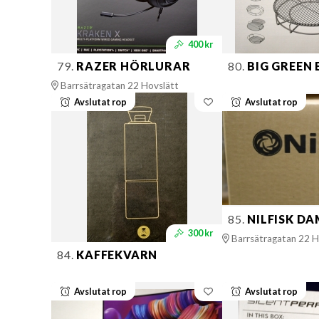
400 kr
79.
RAZER HÖRLURAR
80.
BIG GREEN 
Barrsätragatan 22 Hovslätt
Avslutat rop
Avslutat rop
85.
NILFISK D
300 kr
Barrsätragatan 22 H
84.
KAFFEKVARN
Avslutat rop
Avslutat rop