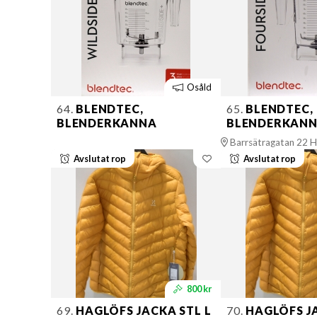
Osåld
64.
BLENDTEC,
65.
BLENDTEC,
BLENDERKANNA
BLENDERKAN
Barrsätragatan 22 H
Avslutat rop
Avslutat rop
800 kr
69.
HAGLÖFS JACKA STL L
70.
HAGLÖFS J