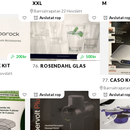
XXL
M
Barrsätragatan 22 Hovslätt
Avslutat rop
Avslutat ro
200 kr
500 kr
 KIT
76.
ROSENDAHL GLAS
ovslätt
77.
CASO K
Barrsätragatan
Avslutat rop
Avslutat ro