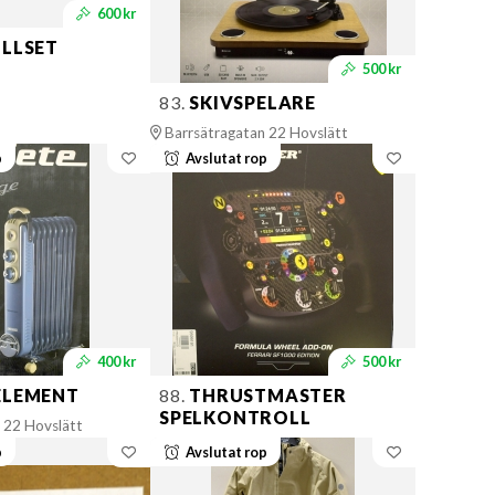
600 kr
LLSET
500 kr
83.
SKIVSPELARE
Barrsätragatan 22 Hovslätt
p
Avslutat rop
400 kr
500 kr
LEMENT
88.
THRUSTMASTER
SPELKONTROLL
 22 Hovslätt
p
Avslutat rop