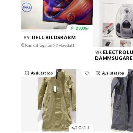
2 800 kr
89.
DELL BILDSKÄRM
Barrsätragatan 22 Hovslätt
90.
ELECTROL
DAMMSUGARE
Avslutat rop
Avslutat rop
Osåld