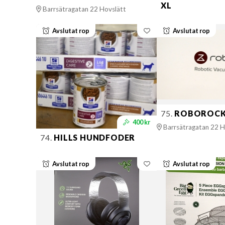
XL
Barrsätragatan 22 Hovslätt
Avslutat rop
Avslutat rop
75.
ROBOROCK
400 kr
Barrsätragatan 22 H
74.
HILLS HUNDFODER
Avslutat rop
Avslutat rop