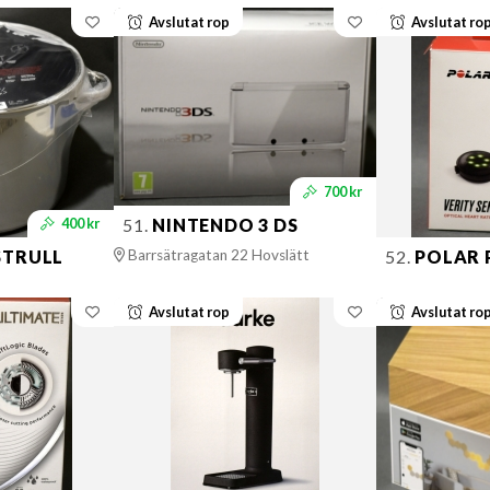
Avslutat rop
Avslutat ro
700 kr
51.
NINTENDO 3 DS
400 kr
Barrsätragatan 22 Hovslätt
STRULL
52.
POLAR 
Avslutat rop
Avslutat ro