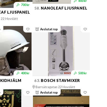
800 kr
700 kr
58.
NANOLEAF LJUSPANEL
AF LJUSPANEL
 22 Hovslätt
p
Avslutat rop
400 kr
500 kr
SKIDHJÄLM
63.
BOSCH STAVMIXER
Barrsätragatan 22 Hovslätt
p
Avslutat rop