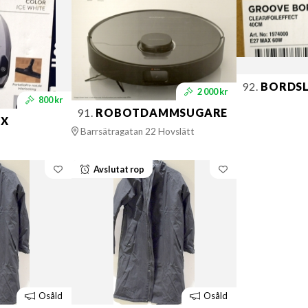
92.
BORDS
2 000 kr
800 kr
91.
ROBOTDAMMSUGARE
UX
Barrsätragatan 22 Hovslätt
Avslutat rop
Osåld
Osåld