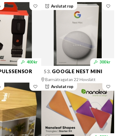
p
Avslutat rop
400 kr
300 kr
PULSSENSOR
53.
GOOGLE NEST MINI
Barrsätragatan 22 Hovslätt
p
Avslutat rop