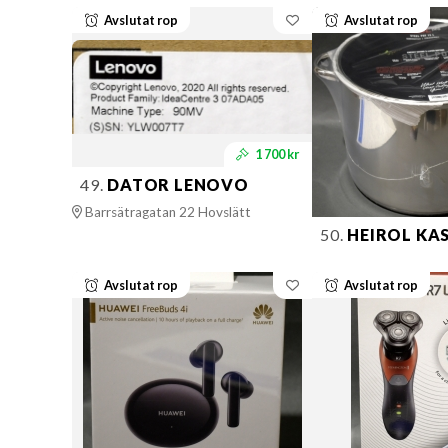
Avslutat rop
Avslutat rop
1 700 kr
49.
DATOR LENOVO
Barrsätragatan 22 Hovslätt
50.
HEIROL KA
Avslutat rop
Avslutat rop