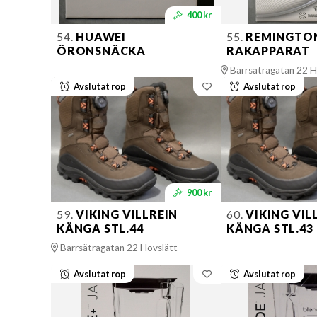
400 kr
54.
HUAWEI
55.
REMINGTO
ÖRONSNÄCKA
RAKAPPARAT
Barrsätragatan 22 H
Avslutat rop
Avslutat rop
900 kr
59.
VIKING VILLREIN
60.
VIKING VIL
KÄNGA STL.44
KÄNGA STL.43
Barrsätragatan 22 Hovslätt
Avslutat rop
Avslutat rop