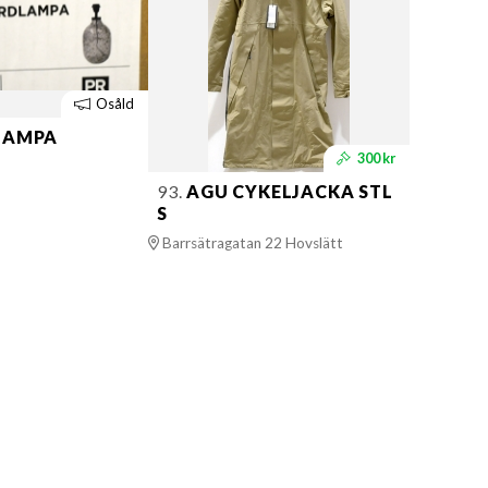
Osåld
LAMPA
300 kr
93.
AGU CYKELJACKA STL
S
Barrsätragatan 22 Hovslätt