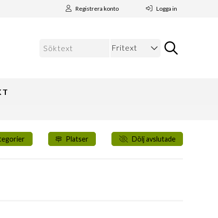
Registrera konto
Logga in
KT
tegorier
Platser
Dölj avslutade