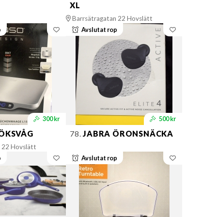
XL
Barrsätragatan 22 Hovslätt
p
Avslutat rop
300 kr
500 kr
ÖKSVÅG
78.
JABRA ÖRONSNÄCKA
 22 Hovslätt
p
Avslutat rop