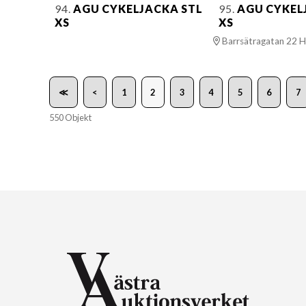
94.
AGU CYKELJACKA STL
95.
AGU CYKEL
XS
XS
Barrsätragatan 22 H
≪
<
1
2
3
4
5
6
7
550 Objekt