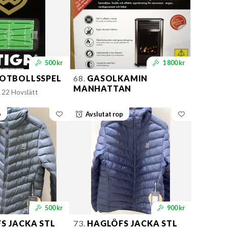
500 kr
1 800 kr
FOTBOLLSSPEL
68.
GASOLKAMIN
MANHATTAN
 22 Hovslätt
p
Avslutat rop
500 kr
900 kr
S JACKA STL
73.
HAGLÖFS JACKA STL