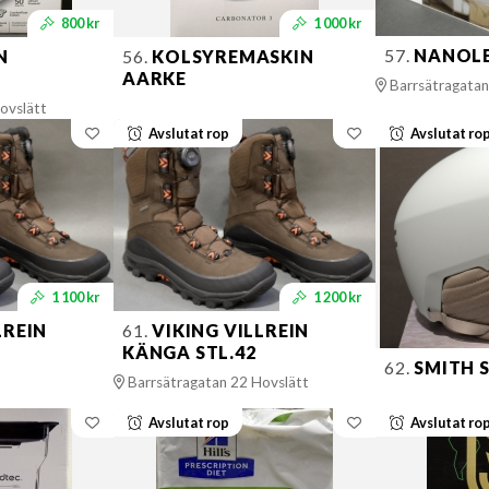
800 kr
1 000 kr
57.
NANOLE
N
56.
KOLSYREMASKIN
AARKE
Barrsätragatan
ovslätt
Avslutat rop
Avslutat ro
1 100 kr
1 200 kr
LREIN
61.
VIKING VILLREIN
KÄNGA STL.42
62.
SMITH 
Barrsätragatan 22 Hovslätt
Avslutat rop
Avslutat ro