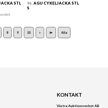
JACKA STL
96.
AGU CYKELJACKA STL
S
ovslätt
8
9
10
>
≫
Alla
KONTAKT
Västra Auktionsverket AB