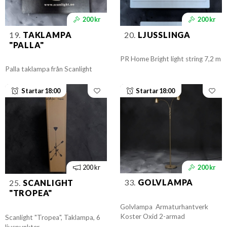
200 kr
200 kr
19.
TAKLAMPA
20.
LJUSSLINGA
"PALLA"
PR Home Bright light string 7,2 m
Palla taklampa från Scanlight
Startar 18:00
Startar 18:00
200 kr
200 kr
33.
GOLVLAMPA
25.
SCANLIGHT
"TROPEA"
Golvlampa Armaturhantverk
Koster Oxid 2-armad
Scanlight "Tropea", Taklampa, 6
ljuspunkter