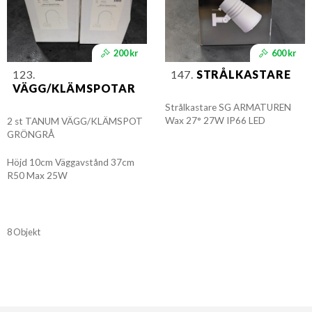
200 kr
600 kr
123.
147.
STRÅLKASTARE
VÄGG/KLÄMSPOTAR
Strålkastare SG ARMATUREN
Wax 27° 27W IP66 LED
2 st TANUM VÄGG/KLÄMSPOT
GRÖNGRÅ
Höjd 10cm Väggavstånd 37cm
R50 Max 25W
8 Objekt