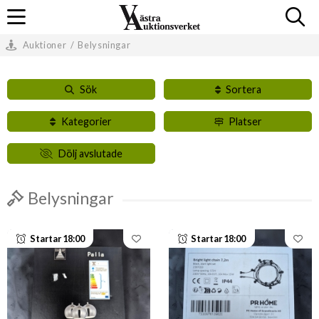
Auktioner
/
Belysningar
Sök
Sortera
Kategorier
Platser
Dölj avslutade
Belysningar
Startar 18:00
Startar 18:00