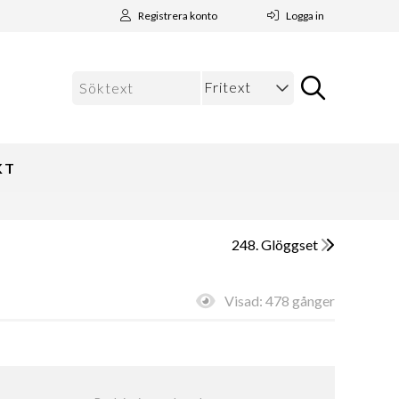
Registrera konto
Logga in
KT
248. Glöggset
Visad:
478 gånger