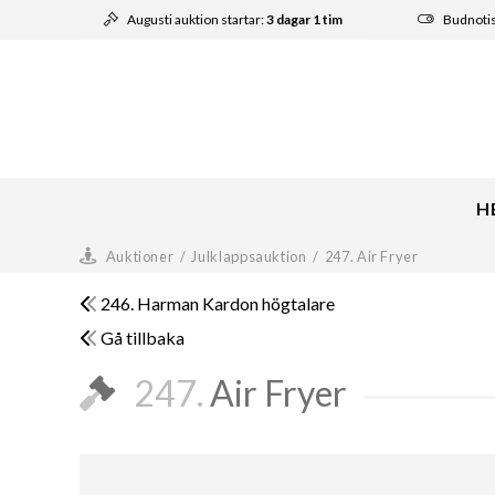
Augusti auktion startar:
3 dagar 1 tim
Budnoti
H
Auktioner
/
Julklappsauktion
/
247. Air Fryer
246. Harman Kardon högtalare
Gå tillbaka
247.
Air Fryer