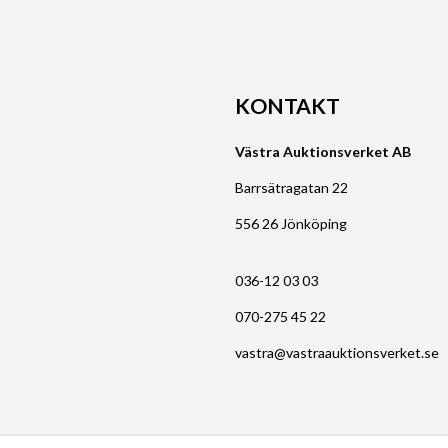
KONTAKT
Västra Auktionsverket AB
Barrsätragatan 22
556 26 Jönköping
036-12 03 03
070-275 45 22
vastra@vastraauktionsverket.se
© Argonova Auktionsplattform 2026