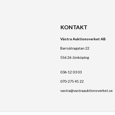
KONTAKT
Västra Auktionsverket AB
Barrsätragatan 22
556 26 Jönköping
036-12 03 03
070-275 45 22
vastra@vastraauktionsverket.se
© Argonova Auktionsplattform 2026