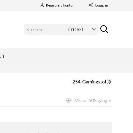
Registrera konto
Logga in
KT
254. Gamingstol
Visad:
605 gånger