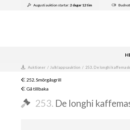
Augusti auktion startar:
2 dagar 12 tim
Budnot
H
Auktioner
/
Julklappsauktion
/
253. De longhi kaffemas
252. Smörgåsgrill
Gå tillbaka
253.
De longhi kaffema