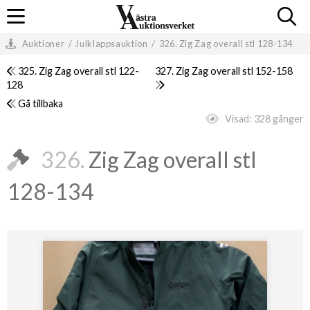
Auktioner
/
Julklappsauktion
/
326. Zig Zag overall stl 128-134
325. Zig Zag overall stl 122-
327. Zig Zag overall stl 152-158
128
Gå tillbaka
Visad:
328 gånger
326.
Zig Zag overall stl
128-134