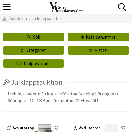
Auktioner
/
Julklappsauktion
Sök
Katalognummer
Kategorier
Platser
Dölj avslutade
Julklappsauktion
Helt nya saker från logistikföretag. Visning Lördag och
Söndag kl. 10-13 Barrsätragatan 22 Hovslätt
Avslutat rop
Avslutat rop