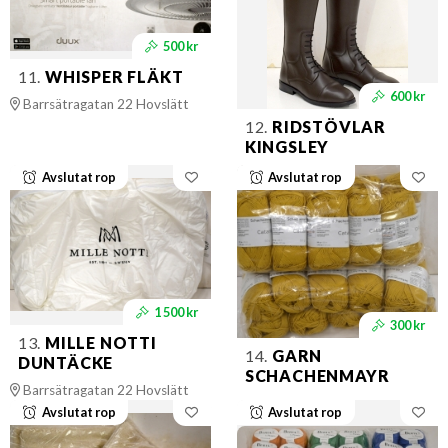
500 kr
11.
WHISPER FLÄKT
600 kr
Barrsätragatan 22 Hovslätt
12.
RIDSTÖVLAR
KINGSLEY
Avslutat rop
Avslutat rop
1 500 kr
300 kr
13.
MILLE NOTTI
14.
GARN
DUNTÄCKE
SCHACHENMAYR
Barrsätragatan 22 Hovslätt
Avslutat rop
Avslutat rop