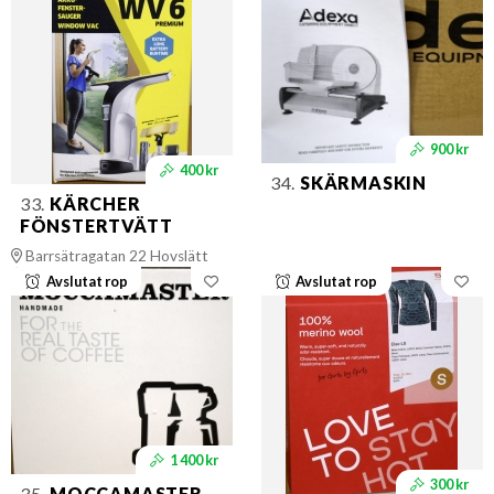
900 kr
400 kr
34.
SKÄRMASKIN
33.
KÄRCHER
FÖNSTERTVÄTT
Barrsätragatan 22 Hovslätt
Avslutat rop
Avslutat rop
1 400 kr
300 kr
35.
MOCCAMASTER