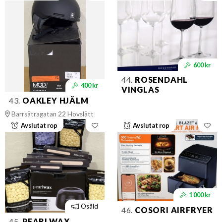
600 kr
44.
ROSENDAHL
400 kr
VINGLAS
43.
OAKLEY HJÄLM
Barrsätragatan 22 Hovslätt
Avslutat rop
Avslutat rop
1 000 kr
Osåld
46.
COSORI AIRFRYER
45.
PEARLWAX