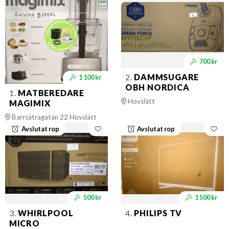
700 kr
2.
DAMMSUGARE
1 100 kr
OBH NORDICA
1.
MATBEREDARE
Hovslätt
MAGIMIX
Barrsätragatan 22 Hovslätt
Avslutat rop
Avslutat rop
500 kr
1 500 kr
3.
WHIRLPOOL
4.
PHILIPS TV
MICRO