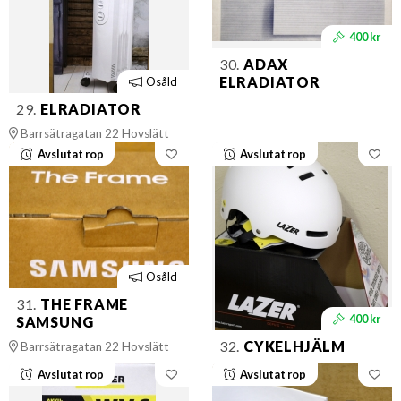
400 kr
30.
ADAX
ELRADIATOR
Osåld
29.
ELRADIATOR
Barrsätragatan 22 Hovslätt
Avslutat rop
Avslutat rop
Osåld
31.
THE FRAME
400 kr
SAMSUNG
32.
CYKELHJÄLM
Barrsätragatan 22 Hovslätt
Avslutat rop
Avslutat rop