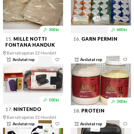
300 kr
600 kr
15.
MILLE NOTTI
16.
GARN PERMIN
FONTANA HANDUK
Barrsätragatan 22 Hovslätt
Avslutat rop
Avslutat rop
500 kr
300 kr
17.
NINTENDO
18.
PROTEIN
Barrsätragatan 22 Hovslätt
Avslutat rop
Avslutat rop