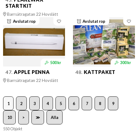
STARTKIT
Barrsätragatan 22 Hovslätt
Avslutat rop
Avslutat rop
500 kr
300 kr
47.
APPLE PENNA
48.
KATTPAKET
Barrsätragatan 22 Hovslätt
1
2
3
4
5
6
7
8
9
10
>
≫
Alla
550 Objekt