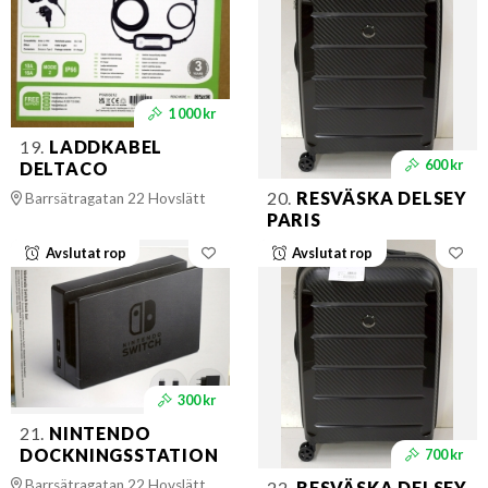
1 000 kr
19.
LADDKABEL
600 kr
DELTACO
20.
RESVÄSKA DELSEY
Barrsätragatan 22 Hovslätt
PARIS
Avslutat rop
Avslutat rop
300 kr
21.
NINTENDO
DOCKNINGSSTATION
700 kr
Barrsätragatan 22 Hovslätt
22.
RESVÄSKA DELSEY