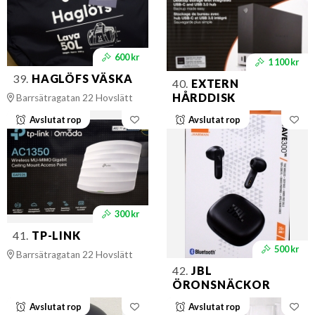
600 kr
1 100 kr
39.
HAGLÖFS VÄSKA
40.
EXTERN
HÅRDDISK
Barrsätragatan 22 Hovslätt
Avslutat rop
Avslutat rop
300 kr
41.
TP-LINK
500 kr
Barrsätragatan 22 Hovslätt
42.
JBL
ÖRONSNÄCKOR
Avslutat rop
Avslutat rop