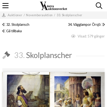
Auktioner
/
Novemberauktion
/
33. Skolplanscher
32. Skolplansch
34. Vägglampor Örsjö
Gå tillbaka
Visad:
579 gånger
33.
Skolplanscher