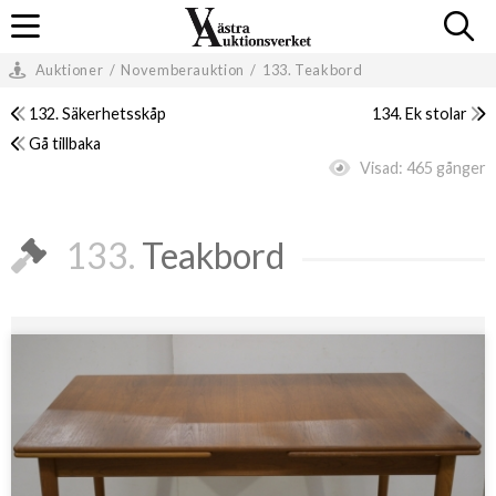
Auktioner
/
Novemberauktion
/
133. Teakbord
132. Säkerhetsskåp
134. Ek stolar
Gå tillbaka
Visad:
465 gånger
133.
Teakbord