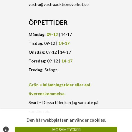
vastra@vastraauktionsverket.se
ÖPPETTIDER
Måndag:
09-12
| 14-17
Tisdag:
09-12 |
14-17
Onsdag:
09-12 | 14-17
Torsdag:
09-12 |
14-17
Fredag:
Stängt
Grön = Inlämningstider eller enl.
överenskommelse.
Svart = Dessa tider kan jag vara ute på
kundbesök.
Den här webbplatsen använder cookies.
JAG SAMTYCKER
© Argonova Auktionsplattform 2026