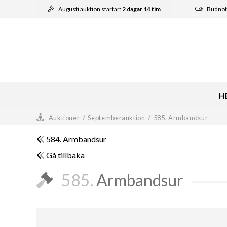
Augusti auktion startar:
2 dagar 14 tim
Budnot
H
Auktioner
/
Septemberauktion
/
585. Armbandsur
584. Armbandsur
Gå tillbaka
585.
Armbandsur