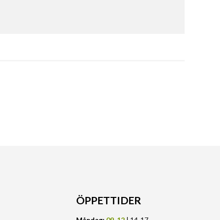
ÖPPETTIDER
Måndag:
09-12
| 14-17