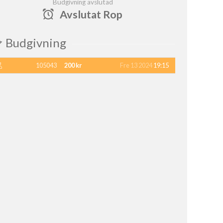
Budgivning avslutad
Avslutat Rop
Budgivning
105043
200 kr
Fre 13 2024
19:15