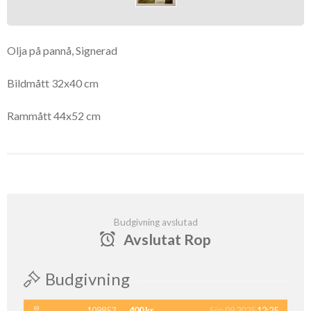
Olja på pannå, Signerad
Bildmått 32x40 cm
Rammått 44x52 cm
Budgivning avslutad
Avslutat Rop
Budgivning
109853
400 kr
Sön 09 2025
12:25