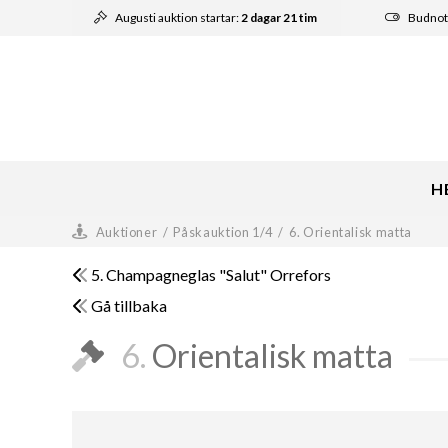
Augusti auktion startar:
2 dagar 21 tim
Budnot
H
Auktioner
/
Påskauktion 1/4
/
6. Orientalisk matta
5. Champagneglas "Salut" Orrefors
Gå tillbaka
6.
Orientalisk matta