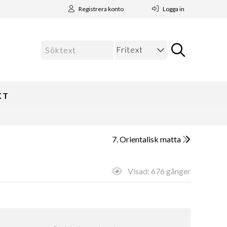
Registrera konto
Logga in
KT
7. Orientalisk matta
Visad:
676 gånger