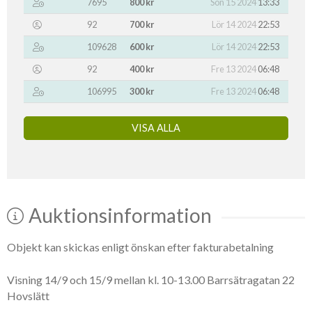
7695
800 kr
Sön 15 2024
13:33
92
700 kr
Lör 14 2024
22:53
109628
600 kr
Lör 14 2024
22:53
92
400 kr
Fre 13 2024
06:48
106995
300 kr
Fre 13 2024
06:48
VISA ALLA
Auktionsinformation
Objekt kan skickas enligt önskan efter fakturabetalning
Visning 14/9 och 15/9 mellan kl. 10-13.00 Barrsätragatan 22
Hovslätt