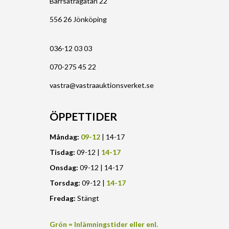
Barrsätragatan 22
556 26 Jönköping
036-12 03 03
070-275 45 22
vastra@vastraauktionsverket.se
ÖPPETTIDER
Måndag:
09-12
| 14-17
Tisdag:
09-12 |
14-17
Onsdag:
09-12 | 14-17
Torsdag:
09-12 |
14-17
Fredag:
Stängt
Grön = Inlämningstider eller enl.