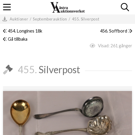
Auktioner
/
Septemberauktion
/
455. Silverpost
454. Longines 18k
456. Soffbord
Gå tillbaka
Visad:
261 gånger
455.
Silverpost