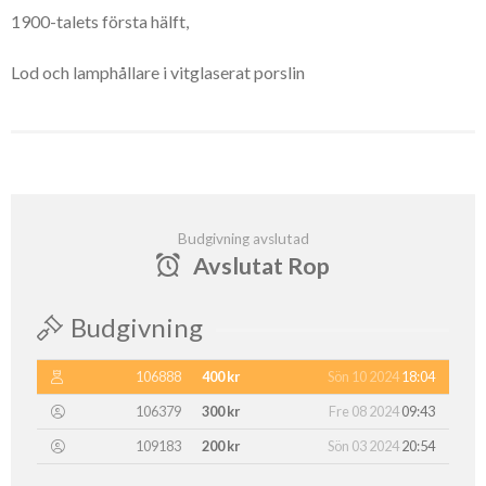
1900-talets första hälft,
Lod och lamphållare i vitglaserat porslin
Budgivning avslutad
Avslutat Rop
Budgivning
106888
400 kr
Sön 10 2024
18:04
106379
300 kr
Fre 08 2024
09:43
109183
200 kr
Sön 03 2024
20:54