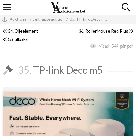
Auktioner
/
Julklappsauktion
/
35. TP-link Deco m5
34. Oljeelement
36. RollerMouse Red Plus
Gå tillbaka
Visad:
549 gånger
35.
TP-link Deco m5